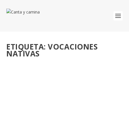
ETIQUETA:
VOCACIONES
NATIVAS
JORNADA MUNDIAL DE ORACIÓN POR LAS
VOCACIONES. 30 ABRIL 2023.
por
José Luis Miguel
|
Abr 25, 2023
|
Oraciones
,
Vocación
|
0
«Ponte en camino y no esperes más». 25 de abril…
estrenamos canción. JMOV+VN 2023. «A ti te...
LEER MÁS