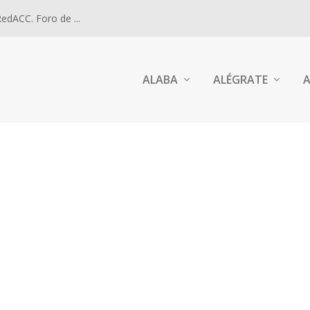
dACC. Foro de ...
ALABA
ALÉGRATE
A
RA, OBISPO DE HUELVA, A ALJARAQUE. 2024.
. Sra. de Bellavista y Regina Mundi de...