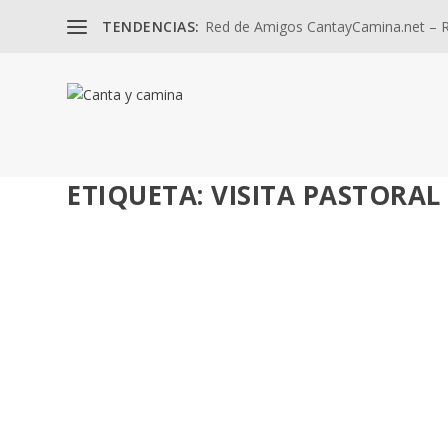
TENDENCIAS:
Red de Amigos CantayCamina.net – Re
ETIQUETA:
VISITA PASTORAL
VISITA PASTORAL DE SANTIAGO GÓMEZ SIER
por
José Luis Miguel
|
Nov 26, 2024
|
Biografía
,
Misión
|
0
Parroquias: Ntra. Sra. de los Remedios de Aljaraque, Ntra
LEER MÁS