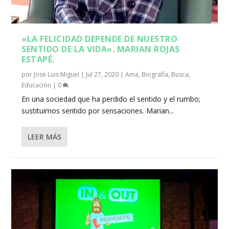
«LA FELICIDAD DEPENDE DE NUESTRO
SENTIDO DE LA VIDA». MARIAN ROJAS
ESTAPÉ.
por
José Luis Miguel
|
Jul 27, 2020
|
Ama
,
Biografía
,
Busca
,
Educación
|
0
En una sociedad que ha perdido el sentido y el rumbo;
sustituimos sentido por sensaciones. Marian...
LEER MÁS