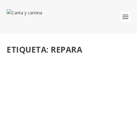
ETIQUETA:
REPARA
EL PROYECTO REPARA Y LOS ABUSOS
SEXUALES, ESPIRITUALES Y DE CONCIENCIA.
por
José Luis Miguel
|
Mar 27, 2023
|
Adultos
,
Misión
|
0
Reconocimiento, prevención, atención, reparación a
víctimas de abusos. En enero de 2020 el...
LEER MÁS