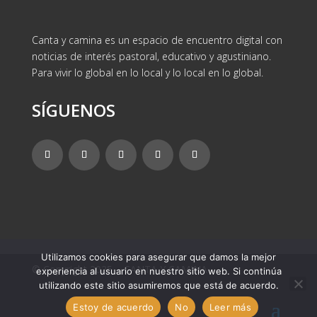
Canta y camina es un espacio de encuentro digital con
noticias de interés pastoral, educativo y agustiniano.
Para vivir lo global en lo local y lo local en lo global.
SÍGUENOS
Utilizamos cookies para asegurar que damos la mejor
© Copyright 2025 – CANTA Y CAMINA
experiencia al usuario en nuestro sitio web. Si continúa
utilizando este sitio asumiremos que está de acuerdo.
Estoy de acuerdo
No
Leer más