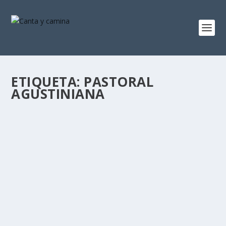
ETIQUETA:
PASTORAL
AGUSTINIANA
LA FAMILIA: COLUMNA VERTEBRAL DE LA
IGLESIA Y PRIORIDAD DE LA PASTORAL
AGUSTINIANA.
por
José Luis Miguel
|
Sep 22, 2025
|
Familia y vida
|
0
La familia, «primerísimo desafío evangelizador».
FAMILIAS AGUSTINIANAS: escuelas de amor, vida y...