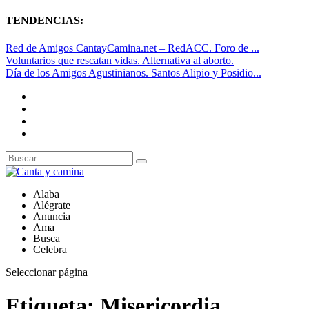
TENDENCIAS:
Red de Amigos CantayCamina.net – RedACC. Foro de ...
Voluntarios que rescatan vidas. Alternativa al aborto.
Día de los Amigos Agustinianos. Santos Alipio y Posidio...
Alaba
Alégrate
Anuncia
Ama
Busca
Celebra
Seleccionar página
Etiqueta:
Misericordia