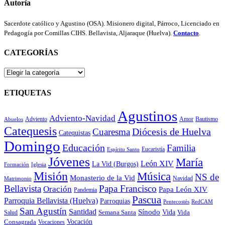
Autoría
Sacerdote católico y Agustino (OSA). Misionero digital, Párroco, Licenciado en
Pedagogía por Comillas CIHS. Bellavista, Aljaraque (Huelva).
Contacto
.
CATEGORÍAS
CATEGORÍAS
ETIQUETAS
Agustinos
Adviento-Navidad
Adviento
Amor
Bautismo
Abuelos
Catequesis
Diócesis de Huelva
Cuaresma
Catequistas
Domingo
Educación
Familia
Eucaristía
Espíritu Santo
Jóvenes
María
León XIV
La Vid (Burgos)
Formación
Iglesia
Misión
Música
NS de
Monasterio de la Vid
Navidad
Matrimonio
Bellavista
Papa Francisco
Oración
Papa León XIV
Pandemia
Pascua
Parroquia Bellavista (Huelva)
Parroquias
Pentecostés
RedCAM
San Agustín
Santidad
Sínodo
Vida
Semana Santa
Vida
Salud
Vocación
Consagrada
Vocaciones