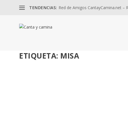
TENDENCIAS:
Red de Amigos CantayCamina.net – Re
ETIQUETA:
MISA
REDESCUBRIENDO LA MISA. 8 SESIONES PAR
por
José Luis Miguel
|
Jul 3, 2026
|
Misión
,
Sacramentos
|
0
Parroquia Santo Domingo de la Calzada (Algete) – Dióc
LEER MÁS