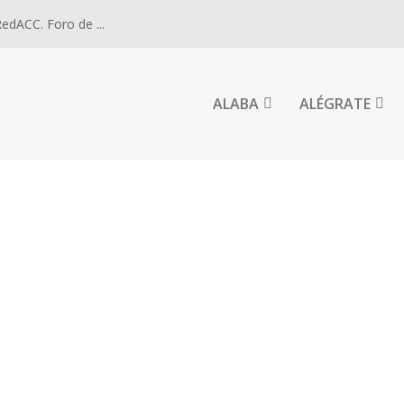
dACC. Foro de ...
ALABA
ALÉGRATE
A APRENDER A VIVIR LA EUCARISTÍA DESDE DENTRO.
esis de Alcalá de Henares. 1/8: Fundamentos —...