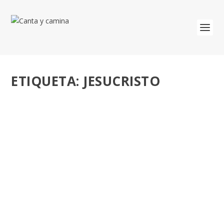
ETIQUETA:
JESUCRISTO
‘THE CHOSEN (LOS ELEGIDOS)’, UNA
MIRADA CERCANA A LA VIDA DE JESÚS.
EXITO MUNDIAL EN LOS CINES.
por
José Luis Miguel
|
Ene 21, 2026
|
Misión
,
Recursos
|
0
La vida de Jesucristo por quienes lo conocieron. Ya está
aquí el tráiler de la nueva temporada...
LEER MÁS