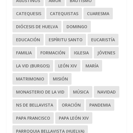
AGUSTINOS
AMOR
BAUTISMO
CATEQUESIS
CATEQUISTAS
CUARESMA
DIÓCESIS DE HUELVA
DOMINGO
EDUCACIÓN
ESPÍRITU SANTO
EUCARISTÍA
FAMILIA
FORMACIÓN
IGLESIA
JÓVENES
LA VID (BURGOS)
LEÓN XIV
MARÍA
MATRIMONIO
MISIÓN
MONASTERIO DE LA VID
MÚSICA
NAVIDAD
NS DE BELLAVISTA
ORACIÓN
PANDEMIA
PAPA FRANCISCO
PAPA LEÓN XIV
PARROQUIA BELLAVISTA (HUELVA)