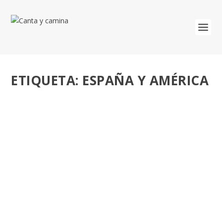
ETIQUETA:
ESPAÑA Y AMÉRICA
ESPAÑA, LA PRIMERA GLOBALIZACIÓN, JOSÉ
LUIS LÓPEZ-LINARES. MADRE PATRIA,
M.GULLO.
por
José Luis Miguel
|
Oct 25, 2022
|
Educación
|
0
Quien conoce la historia, construye el futuro. A finales
del siglo XVI. China concentra una cuarta...
LEER MÁS