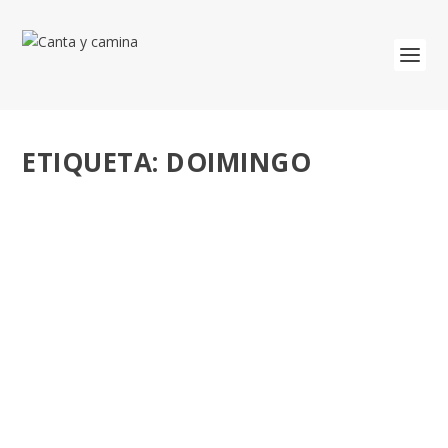
ETIQUETA:
DOIMINGO
NO CODICIAR. DOMINGO XVIII DEL T.O.
CICLO C.
por
José Luis Miguel
|
Ago 3, 2019
|
Tiempo Ordinario
|
0
Vive la Pascua Dominical en la Eucaristía Parroquial. El
Evangelio nos da un consejo muy concreto:...
LEER MÁS