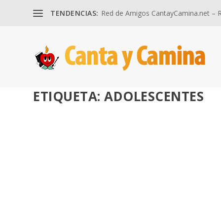
TENDENCIAS:
Red de Amigos CantayCamina.net – Re
ETIQUETA:
ADOLESCENTES
5 CONSEJOS PARA LÍDERES CRISTIANOS, CA
LIFETEEN.
por
José Luis Miguel
|
Jul 16, 2026
|
Catequesis
|
0
Massegú ha ayudado a implantar LifeTeen y equipos de c
LEER MÁS