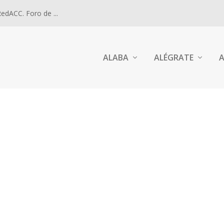
dACC. Foro de ...
ALABA
ALÉGRATE
A
TEQUISTAS Y EVANGELIZADORES DE JORDI MASSEGÚ, D
atequistas en 200 parroquias. La alegría de...