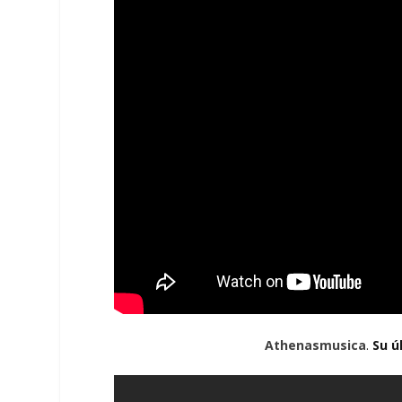
Athenasmusica
.
Su ú