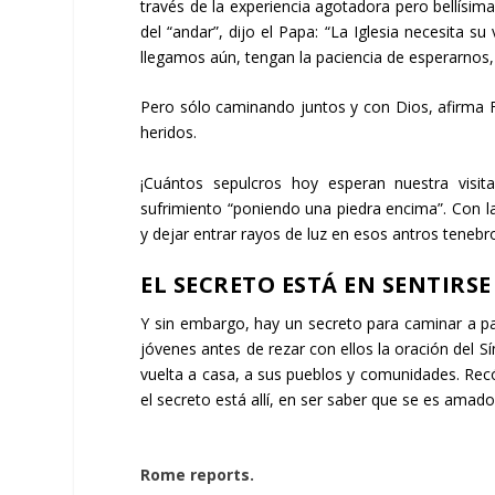
través de la experiencia agotadora pero bellísima
del “andar”, dijo el Papa: “La Iglesia necesita s
llegamos aún, tengan la paciencia de esperarnos,
Pero sólo caminando juntos y con Dios, afirma 
heridos.
¡Cuántos sepulcros hoy esperan nuestra visit
sufrimiento “poniendo una piedra encima”. Con la
y dejar entrar rayos de luz en esos antros tenebr
EL SECRETO ESTÁ EN SENTIRS
Y sin embargo, hay un secreto para caminar a pas
jóvenes antes de rezar con ellos la oración del 
vuelta a casa, a sus pueblos y comunidades. Recór
el secreto está allí, en ser saber que se es amad
Rome reports.