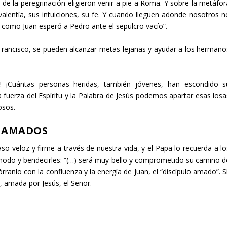
 de la peregrinación eligieron venir a pie a Roma. Y sobre la metáfor
u valentía, sus intuiciones, su fe. Y cuando lleguen adonde nosotros n
 como Juan esperó a Pedro ante el sepulcro vacío”.
Francisco, se pueden alcanzar metas lejanas y ayudar a los hermano
a! ¡Cuántas personas heridas, también jóvenes, han escondido s
 fuerza del Espíritu y la Palabra de Jesús podemos apartar esas losa
osos.
E AMADOS
o veloz y firme a través de nuestra vida, y el Papa lo recuerda a lo
Sínodo y bendecirles: “(…) será muy bello y comprometido su camino d
ranlo con la confluenza y la energía de Juan, el “discípulo amado”. Sí
o, amada por Jesús, el Señor.