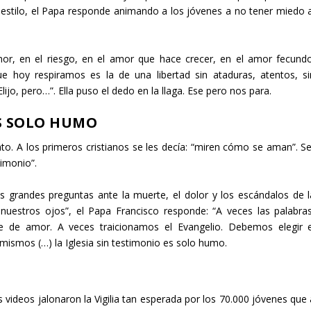
estilo, el Papa responde animando a los jóvenes a no tener miedo a
.
r, en el riesgo, en el amor que hace crecer, en el amor fecundo
ue hoy respiramos es la de una libertad sin ataduras, atentos, si
jo, pero…”. Ella puso el dedo en la llaga. Ese pero nos para.
ES SOLO HUMO
to. A los primeros cristianos se les decía: “miren cómo se aman”. Se
timonio”.
as grandes preguntas ante la muerte, el dolor y los escándalos de l
 nuestros ojos”, el Papa Francisco responde: “A veces las palabras
e de amor. A veces traicionamos el Evangelio. Debemos elegir e
 mismos (…) la Iglesia sin testimonio es solo humo
.
 videos jalonaron la Vigilia tan esperada por los 70.000 jóvenes que 