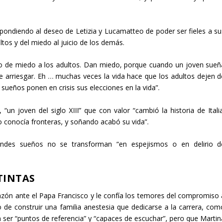
espondiendo al deseo de Letizia y Lucamatteo de poder ser fieles a su
ltos y del miedo al juicio de los demás.
o de miedo a los adultos. Dan miedo, porque cuando un joven sueñ
e arriesgar. Eh … muchas veces la vida hace que los adultos dejen d
 sueños ponen en crisis sus elecciones en la vida”.
un joven del siglo XIII” que con valor “cambió la historia de Italia
no conocía fronteras, y soñando acabó su vida”.
andes sueños no se transforman “en espejismos o en delirio d
TINTAS
azón ante el Papa Francisco y le confía los temores del compromiso 
 de construir una familia anestesia que dedicarse a la carrera, com
ser “puntos de referencia” y “capaces de escuchar”, pero que Martin