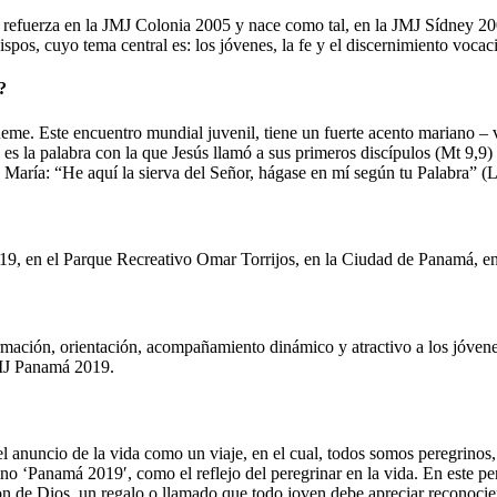
se refuerza en la JMJ Colonia 2005 y nace como tal, en la JMJ Sídney 20
os, cuyo tema central es: los jóvenes, la fe y el discernimiento vocac
?
e. Este encuentro mundial juvenil, tiene un fuerte acento mariano – 
es la palabra con la que Jesús llamó a sus primeros discípulos (Mt 9,9)
María: “He aquí la sierva del Señor, hágase en mí según tu Palabra” (L
019, en el Parque Recreativo Omar Torrijos, en la Ciudad de Panamá, e
rmación, orientación, acompañamiento dinámico y atractivo a los jóvene
JMJ Panamá 2019.
l anuncio de la vida como un viaje, en el cual, todos somos peregrinos, 
no ‘Panamá 2019′, como el reflejo del peregrinar en la vida. En este pe
on de Dios, un regalo o llamado que todo joven debe apreciar reconocie