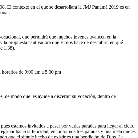
08. El contexto en el que se desarrollará la JMJ Panamá 2019 es en
ional.
vocacional, que permitirá que muchos jóvenes avancen en la
 y la propuesta cautivadora que Él nos hace de descubrir, en qué
c 1,38).
n horarios de 9:00 am a 5:00 pm
s, de modo que les ayude a discernir su vocación, dentro de
pues estamos invitados a pasar por varias paradas para llegar al cielo.
regrinar hacia la felicidad, encontramos tres paradas y una meta que es
ndo que el simple hecho de existir es una bendición de Dios. La