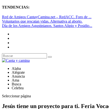
TENDENCIAS:
Red de Amigos CantayCamina.net – RedACC. Foro de ...
Voluntarios que rescatan vidas. Alternativa al aborto.
Día de los Amigos Agustinianos. Santos Alipio y Posidio...
Alaba
Alégrate
Anuncia
Ama
Busca
Celebra
Seleccionar página
Jesús tiene un proyecto para ti. Feria Vo