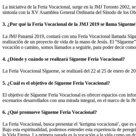
La iniciativa de la Feria Vocacional, surge en la JMJ Toronto 2002, 
sintonía con la XV Asamblea General Ordinaria del Sínodo de los Obisp
3. ¿Por qué la Feria Vocacional de la JMJ 2019 se llama Sígueme
La JMJ Panamá 2019, contará con una Feria Vocacional llamada Síguem
realización de un proyecto de vida de la mano de Jesús. El “Sígueme” 
vocación o camino, somos llamados a seguirle, para poder decir como 
4. ¿Dónde y cuándo se realizará Sígueme Feria Vocacional?
La Feria Vocacional Sígueme, se realizará del 22 al 25 de enero de 2
5. ¿Cuál es el objetivo de Sígueme Feria Vocacional?
El objetivo de Sígueme Feria Vocacional es ofrecer espacios con info
escenarios desarrollados con una mirada integral, en el marco de la 
6. ¿Qué promueve Sígueme Feria Vocacional?
La Feria Vocacional, busca presentar el ‘kerigma vocacional’, que es e
Bajo esta espiritualidad, podemos entender esta experiencia de peregri
la Vida Eterna. La primera parada es la vocación a la vida como un d