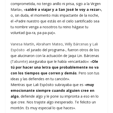
comprometida, no tengo anillo ni prisa, sigo a la Virgen
María», «
saldré a viajar y a San José le voy a rezar
«,
o, sin duda, el momento más impactante de la noche,
el «Padre nuestro que estás en el cielo santificado sea
tu nombre venga a nosotros tu reino hágase tu
voluntad (pa-ra, pa-pa-pa)».
Vanesa Martín
,
Abraham Mateo
,
Willy Bárcenas
y
Lali
Espósito
-el jurado del programa-, fueron otros de los
que alucinaron con la actuación de Jaqui Lin. Bárcenas
(
Taburete
) aseguraba que le había «encantado»: «
Ole
tú por hacer una letra que probablemente no va
con los tiempos que corren y demás
. Pero son tus
ideas y las defiendes en tu canción».
Mientras que Lali Espósito subrayaba que es «
muy
emocionante siempre cuando alguien cree en
algo
, defiende algo y le pone su impronta a eso en lo
que cree. Nos trajiste algo inesperado. Te felicito un
montón. Es muy especial lo que haces».