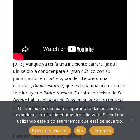
[9:15] Aunque ya tenía una incipiente carrera,
Jaqui
Lin
se dio a conocer para el gran público con
su
participación en
Factor X
, donde interpretó una
canción,
¿Dónde estarás?
, que es toda una profesión de
fe e incluye un
Padre Nuestro
. En esta entrevista de
El
Debate
habla del papel de Dios en su vocación musical
y del impacto que tuvieron en ella unas palabras
Utilizamos cookies para asegurar que damos la mejor
de
Eduardo Verástegui
y su confesión con un
experiencia al usuario en nuestro sitio web. Si continúa
utilizando este sitio asumiremos que está de acuerdo.
franciscano en
Medjugorje
.
Estoy de acuerdo
No
Leer más
Fuente:
religionenlibertad.com