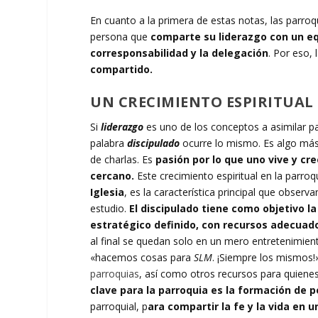
En cuanto a la primera de estas notas, las parroqu
persona que
comparte su liderazgo con un eq
corresponsabilidad y la delegación
. Por eso, 
compartido.
UN CRECIMIENTO ESPIRITUA
Si
liderazgo
es uno de los conceptos a asimilar p
palabra
discipulado
ocurre lo mismo. Es algo más 
de charlas. Es
pasión por lo que uno vive y cr
cercano.
Este crecimiento espiritual en la parro
Iglesia
, es la característica principal que obser
estudio.
El discipulado tiene como objetivo l
estratégico definido, con recursos adecuado
al final se quedan solo en un mero entretenimie
«hacemos cosas para
SLM
. ¡Siempre los mismos!
parroquias
, así como otros recursos para quiene
clave para la parroquia es la formación de
parroquial, p
ara compartir la fe y la vida en