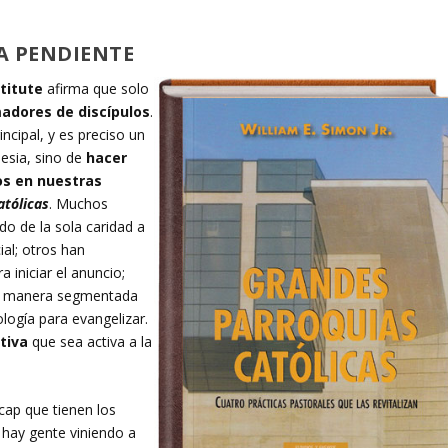
A PENDIENTE
titute
afirma que solo
adores de discípulos
.
incipal, y es preciso un
lesia, sino de
hacer
os en nuestras
atólicas
. Muchos
o de la sola caridad a
ial; otros han
 iniciar el anuncio;
de manera segmentada
ología para evangelizar.
ctiva
que sea activa a la
icap que tienen los
 hay gente viniendo a