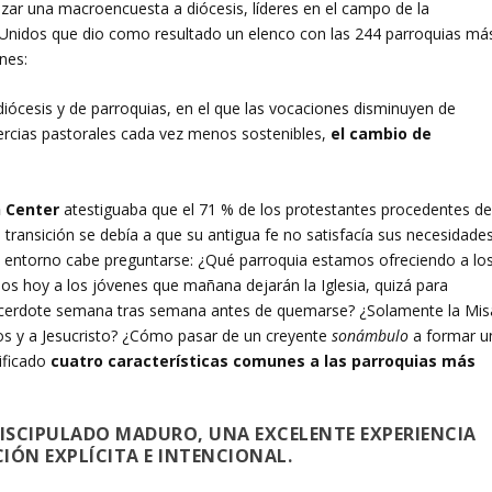
izar una macroencuesta a diócesis, líderes en el campo de la
 Unidos que dio como resultado un elenco con las 244 parroquias má
nes:
diócesis y de parroquias, en el que las vocaciones disminuyen de
rcias pastorales cada vez menos sostenibles,
el cambio de
 Center
atestiguaba que el 71 % de los protestantes procedentes de
transición se debía a que su antigua fe no satisfacía sus necesidade
ro entorno cabe preguntarse: ¿Qué parroquia estamos ofreciendo a lo
mos hoy a los jóvenes que mañana dejarán la Iglesia, quizá para
sacerdote semana tras semana antes de quemarse? ¿Solamente la Mis
ios y a Jesucristo? ¿Cómo pasar de un creyente
sonámbulo
a formar u
tificado
cuatro características comunes a las parroquias más
ISCIPULADO MADURO, UNA EXCELENTE EXPERIENCIA
IÓN EXPLÍCITA E INTENCIONAL.