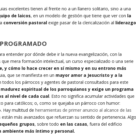
ias excelentes tienen al frente no a un llanero solitario, sino a una
uipo de laicos
, en un modelo de gestión que tiene que ver con
la
la
conversión pastoral
exige pasar de la clericalización al
liderazg
L PROGRAMADO
ara entender por dónde debe ir la nueva evangelización, con la
que mera formación intelectual, un curso especializado o una serie
ee, y cómo lo hace crecer en sí mismo y en su entrono más
quia, que se manifiesta en un
mayor amor a Jesucristo y a la
van todos los párrocos y agentes de pastoral consultados para este
a madurez espiritual de los parroquianos y exige un programa
s al nivel de cada cual
. Esto no significa acumular actividades que
nto para católicos; o, como se quejaba un párroco con humor:
». Hay multitud de
herramientas de primer anuncio al alcance de las
s están más avanzados que refuerzan su sentido de pertenencia. Alg
 pequeños grupos
, sobre todo
en las casas
, fuera del edificio
 un ambiente más íntimo y personal.