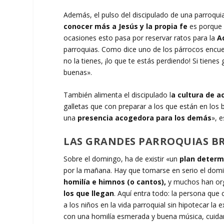
Además, el pulso del discipulado de una parroqui
conocer más a Jesús y la propia fe
es porque 
ocasiones esto pasa por reservar ratos para la
A
parroquias. Como dice uno de los párrocos encues
no la tienes, ¡lo que te estás perdiendo! Si tienes
buenas».
También alimenta el discipulado l
a cultura de 
galletas que con preparar a los que están en los
una
presencia acogedora para los demás
», 
LAS GRANDES PARROQUIAS B
Sobre el domingo, ha de existir «un
plan determ
por la mañana. Hay que tomarse en serio el dom
homilía e himnos (o cantos),
y muchos han org
los que llegan
. Aquí entra todo: la persona que 
a los niños en la vida parroquial sin hipotecar la 
con una homilía esmerada y buena música, cuidar l