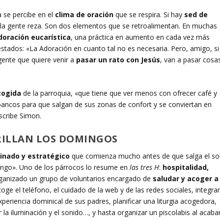
a se percibe en el
clima de oración
que se respira. Si hay
sed de
la gente reza. Son dos elementos que se retroalimentan. En muchas
doración eucarística
, una práctica en aumento en cada vez más
tados: «La Adoración en cuanto tal no es necesaria. Pero, amigo, si
 gente que quiere venir a
pasar un rato con Jesús
, van a pasar cosa
acogida
de la parroquia, «que tiene que ver menos con ofrecer café y
 bancos para que salgan de sus zonas de confort y se conviertan en
escribe Simon.
RILLAN LOS DOMINGOS
inado y estratégico
que comienza mucho antes de que salga el so
ingo». Uno de los párrocos lo resume en
las tres H
:
hospitalidad,
anizado un grupo de voluntarios encargado de
saludar y acoger a
coge el teléfono, el cuidado de la web y de las redes sociales, integra
experiencia dominical de sus padres, planificar una liturgia acogedora,
a iluminación y el sonido…, y hasta organizar un piscolabis al acaba