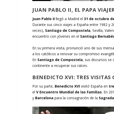
JUAN PABLO II, EL PAPA VIAJE
Juan Pablo II
llegó a Madrid el
31 de octubre d
Durante sus cinco viajes a España entre 1982 y 
veces),
Santiago de Compostela
, Sevilla, Val
encuentro con jóvenes en el
Santiago Bernabé
En su primera visita, pronunció uno de sus mens
a los católicos a renovar su compromiso evangél
En
Santiago de Compostela
, sus discursos se
continente a recuperar sus raíces.
BENEDICTO XVI: TRES VISITAS
Por su parte,
Benedicto XVI
visitó España en
tr
el
V Encuentro Mundial de las Familias
. En 20
y
Barcelona
para la consagración de la
Sagrada