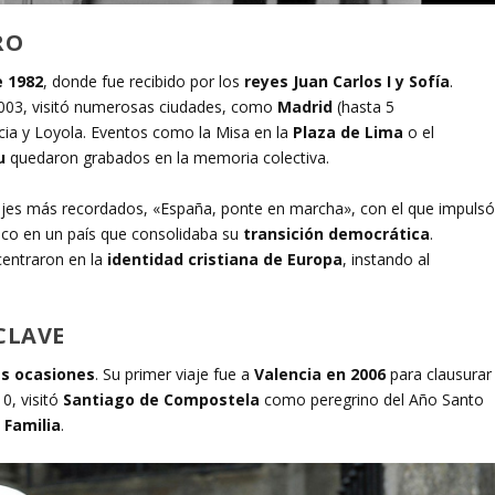
RO
e 1982
, donde fue recibido por los
reyes Juan Carlos I y Sofía
.
2003, visitó numerosas ciudades, como
Madrid
(hasta 5
encia y Loyola. Eventos como la Misa en la
Plaza de Lima
o el
u
quedaron grabados en la memoria colectiva.
ajes más recordados, «España, ponte en marcha», con el que impuls
ico en un país que consolidaba su
transición democrática
.
 centraron en la
identidad cristiana de Europa
, instando al
 CLAVE
es ocasiones
. Su primer viaje fue a
Valencia en 2006
para clausurar
10, visitó
Santiago de Compostela
como peregrino del Año Santo
 Familia
.