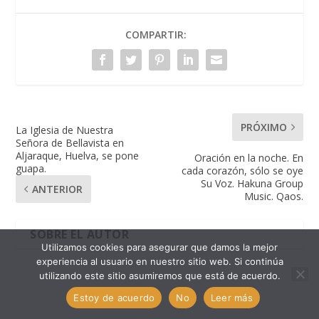
COMPARTIR:
PRÓXIMO
La Iglesia de Nuestra
Señora de Bellavista en
Aljaraque, Huelva, se pone
Oración en la noche. En
guapa.
cada corazón, sólo se oye
Su Voz. Hakuna Group
ANTERIOR
Music. Qaos.
SOBRE EL AUTOR
Utilizamos cookies para asegurar que damos la mejor
experiencia al usuario en nuestro sitio web. Si continúa
utilizando este sitio asumiremos que está de acuerdo.
Estoy de acuerdo
No
Leer más