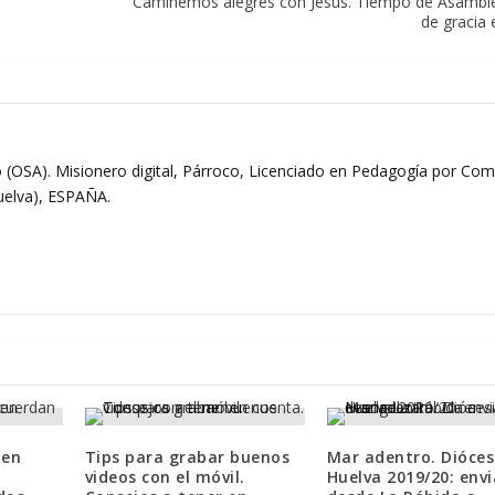
Caminemos alegres con Jesús. Tiempo de Asambl
de gracia 
 (OSA). Misionero digital, Párroco, Licenciado en Pedagogía por Comi
Huelva), ESPAÑA.
 en
Tips para grabar buenos
Mar adentro. Dióces
videos con el móvil.
Huelva 2019/20: env