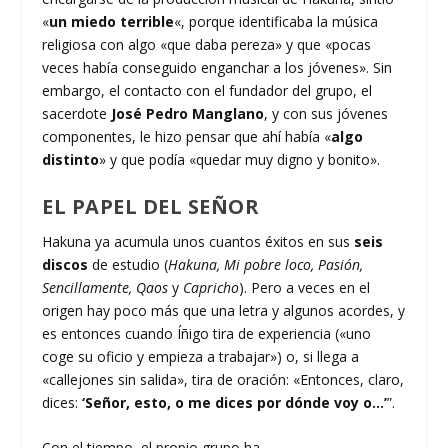
«
un miedo terrible
«, porque identificaba la música
religiosa con algo «que daba pereza» y que «pocas
veces había conseguido enganchar a los jóvenes». Sin
embargo, el contacto con el fundador del grupo, el
sacerdote
José Pedro Manglano
, y con sus jóvenes
componentes, le hizo pensar que ahí había «
algo
distinto
» y que podía «quedar muy digno y bonito».
EL PAPEL DEL SEÑOR
Hakuna ya acumula unos cuantos éxitos en sus
seis
discos
de estudio (
Hakuna, Mi pobre loco, Pasión,
Sencillamente, Qaos
y
Capricho
). Pero a veces en el
origen hay poco más que una letra y algunos acordes, y
es entonces cuando Íñigo tira de experiencia («uno
coge su oficio y empieza a trabajar») o, si llega a
«callejones sin salida», tira de oración: «Entonces, claro,
dices:
‘Señor, esto, o me dices por dónde voy o…’
”.
Con el tiempo, el propio grupo ha