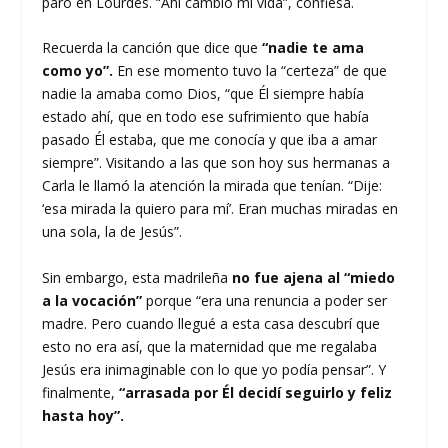
paró en Lourdes. “Ahí cambió mi vida”, confiesa.
Recuerda la canción que dice que
“nadie te ama
como yo”.
En ese momento tuvo la “certeza” de que
nadie la amaba como Dios, “que Él siempre había
estado ahí, que en todo ese sufrimiento que había
pasado Él estaba, que me conocía y que iba a amar
siempre”. Visitando a las que son hoy sus hermanas a
Carla le llamó la atención la mirada que tenían. “Dije:
‘esa mirada la quiero para mí’. Eran muchas miradas en
una sola, la de Jesús”.
Sin embargo, esta madrileña
no fue ajena al “miedo
a la vocación”
porque “era una renuncia a poder ser
madre. Pero cuando llegué a esta casa descubrí que
esto no era así, que la maternidad que me regalaba
Jesús era inimaginable con lo que yo podía pensar”. Y
finalmente,
“arrasada por Él decidí seguirlo y feliz
hasta hoy”.