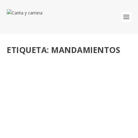
ETIQUETA:
MANDAMIENTOS
EL PAPA RECAPITULA LOS DIEZ
MANDAMIENTOS: CAMINO PARA LA VIDA
VERDADERA.
por
José Luis Miguel
|
Nov 28, 2018
|
Catequesis
,
Papa
Francisco
|
0
El Papa concluyó su serie de catequesis sobre los diez
mandamientos con una recapitulación....