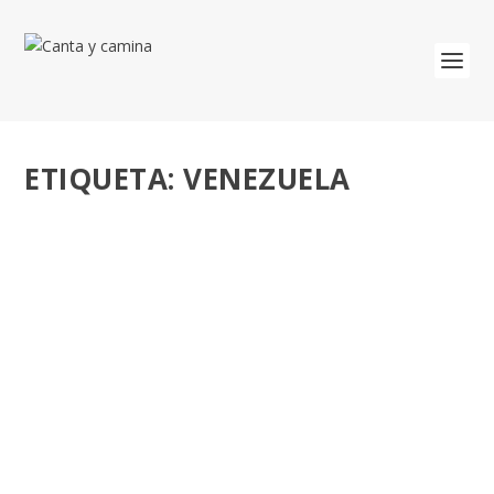
ETIQUETA:
VENEZUELA
POR VENEZUELA. MENSAJE DE DANIEL HABIF,
EL HOMBRE QUE HIZO LLORAR A TODO
CÚCUTA.
por
José Luis Miguel
|
Feb 22, 2019
|
En familia
|
0
Venezuela Aid Live. Momento conmovedor del
Venezuela Aid Live. Cientos de venezolanos lloraron y...
LEER MÁS