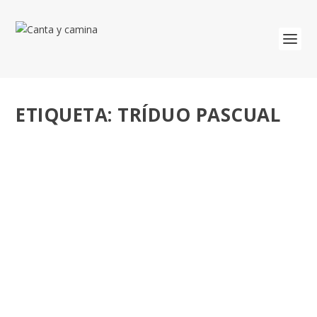
ETIQUETA:
TRÍDUO PASCUAL
TRÍDUO PASCUAL: SERVICIO – EL ABRAZO
DE DIOS – VIO Y CREYÓ
por
José Luis Miguel
|
Mar 29, 2018
|
Cuaresma-Pascua
|
1
Caminar con Jesús, el servidor que nos abraza y nos
invita a ver y creer en su Amor Servicio...
LEER MÁS