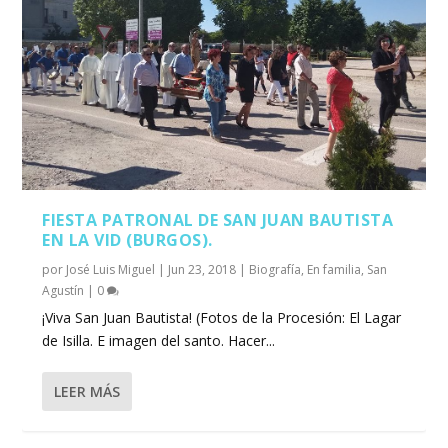
FIESTA PATRONAL DE SAN JUAN BAUTISTA
EN LA VID (BURGOS).
por
José Luis Miguel
|
Jun 23, 2018
|
Biografía
,
En familia
,
San
Agustín
|
0
¡Viva San Juan Bautista! (Fotos de la Procesión: El Lagar
de Isilla. E imagen del santo. Hacer...
LEER MÁS