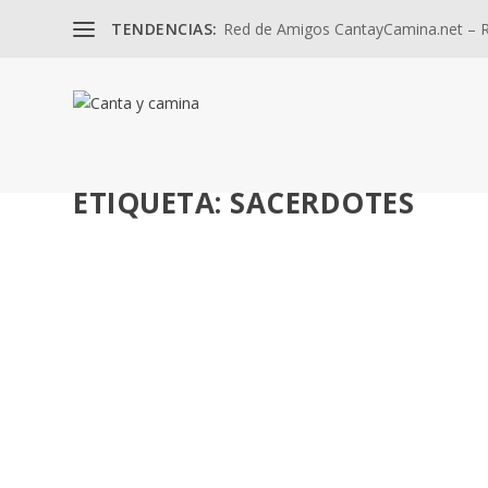
TENDENCIAS:
Red de Amigos CantayCamina.net – Re
ETIQUETA:
SACERDOTES
«PADRE, ENVÍANOS PASTORES». DÍA DEL SEM
por
José Luis Miguel
|
Mar 15, 2024
|
Vocación
|
0
Dar gracias, apoyar a los seminaristas, formadores y fam
LEER MÁS