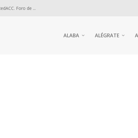
dACC. Foro de ...
ALABA
ALÉGRATE
A
INARIO. 17-19.2.2024.
ilias, y pedir por las vocaciones...