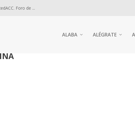
dACC. Foro de ...
ALABA
ALÉGRATE
A
INA
 LA VIRGEN DEL ROSARIO A ROSARIO (ARGENTINA).
ón
|
1
Monumento Nacional a la Bandera en Rosario....