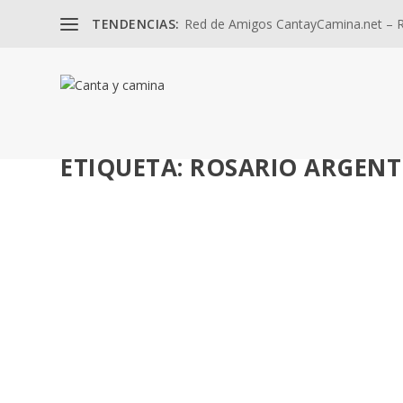
TENDENCIAS:
Red de Amigos CantayCamina.net – Re
ETIQUETA:
ROSARIO ARGENT
252 AÑOS DE LA LLEGADA DE LA IMAGEN DE
por
José Luis Miguel
|
Sep 30, 2025
|
Biografía
,
Itinerarios
,
Misi
Portada: Eucaristía por los 250 años. Patio Cívico del 
LEER MÁS