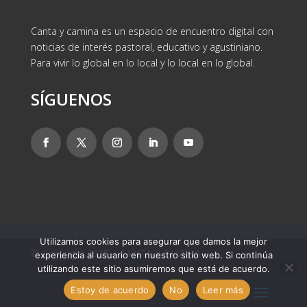
Canta y camina es un espacio de encuentro digital con
noticias de interés pastoral, educativo y agustiniano.
Para vivir lo global en lo local y lo local en lo global.
SÍGUENOS
Utilizamos cookies para asegurar que damos la mejor
© Copyright 2025 – CANTA Y CAMINA
experiencia al usuario en nuestro sitio web. Si continúa
utilizando este sitio asumiremos que está de acuerdo.
Estoy de acuerdo
No
Leer más