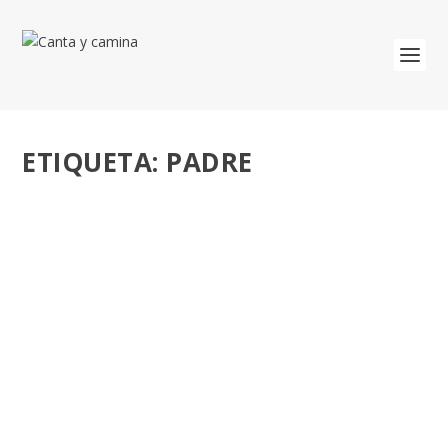
ETIQUETA:
PADRE
LA PATERNIDAD ES UNA NUEVA VIDA, UNA
GRAN MISIÓN. LA REVOLUCIÓN DEL PADRE.
por
José Luis Miguel
|
Abr 29, 2018
|
Biografía
,
En familia
,
Familia y vida
|
0
Reivindica una paternidad positiva, tierna y
comprometida ¿Quien enseña a ser padre? Los...
LEER MÁS