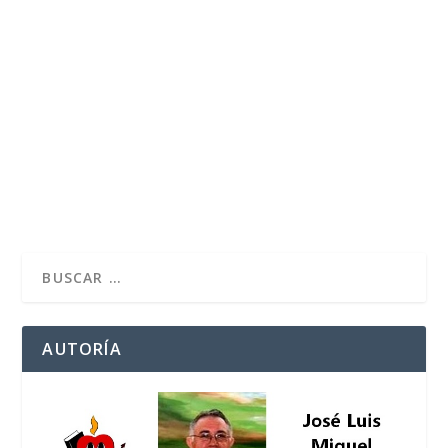
ENTREVISTA A JOSÉ VILAPLANA, OBISPO DE
HUELVA
por
José Luis Miguel
|
Mar 23, 2018
|
Cuaresma-Pascua
|
0
Contemplar un Amor que nos enseña a amar «Nadie
tiene amor más grande que el que da la vida por...
LEER MÁS
AUTORÍA