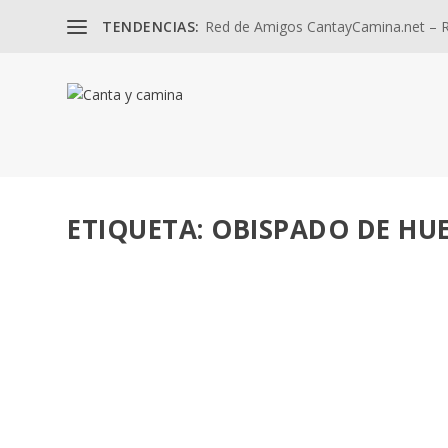
TENDENCIAS:
Red de Amigos CantayCamina.net – Re
ETIQUETA:
OBISPADO DE HU
TRES NUEVOS SACERDOTES EN LA DIÓCESIS 
por
José Luis Miguel
|
Ene 14, 2021
|
Sacramentos
,
Vocación
|
Portada: Los nuevos sacerdotes. Foto: Diócesis de Huelv
LEER MÁS