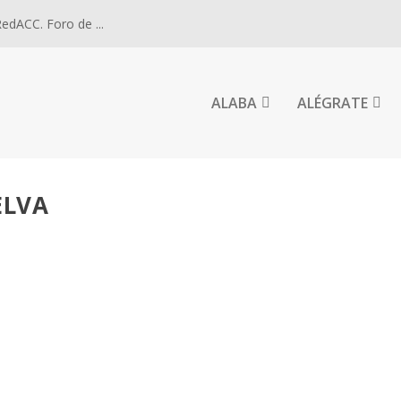
dACC. Foro de ...
ALABA
ALÉGRATE
ELVA
DE HUELVA. JESÚS SIGUE LLAMANDO A SEGUIRLE.
0
a. El Obispo de Huelva los ordenará el...