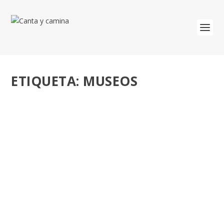
ETIQUETA:
MUSEOS
BICENTENARIO DEL MUSEO DEL PRADO
1819-2019. SÚMATE AL PRADO.
por
José Luis Miguel
|
Nov 23, 2018
|
Itinerarios
|
0
Un lugar de memoria. Museo del Prado. El Real Museo
de Pintura y Escultura, que en 1868 pasó a...
LEER MÁS