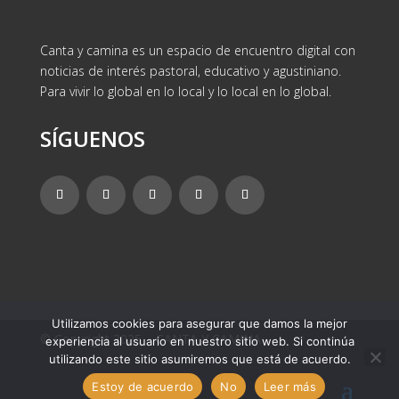
Canta y camina es un espacio de encuentro digital con
noticias de interés pastoral, educativo y agustiniano.
Para vivir lo global en lo local y lo local en lo global.
SÍGUENOS
Utilizamos cookies para asegurar que damos la mejor
© Copyright 2025 – CANTA Y CAMINA
experiencia al usuario en nuestro sitio web. Si continúa
utilizando este sitio asumiremos que está de acuerdo.
Estoy de acuerdo
No
Leer más