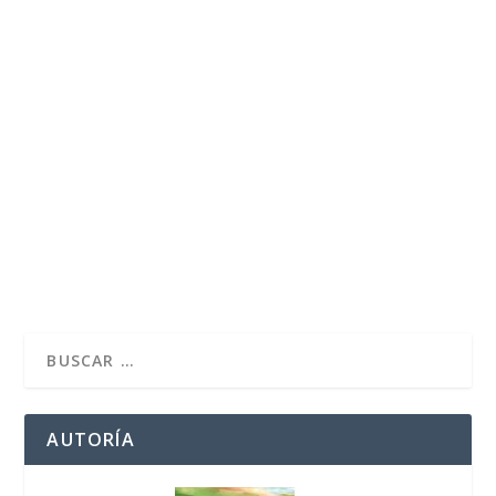
MARTES SANTO: MISA CRISMAL Y
RENOVACIÓN DE LAS PROMESAS
SACERDOTALES
por
José Luis Miguel
|
Mar 27, 2018
|
Cuaresma-Pascua
|
0
Este Martes Santo he participado en la Catedral de
Huelva en la Misa Crismal. La Misa Crismal,...
LEER MÁS
AUTORÍA