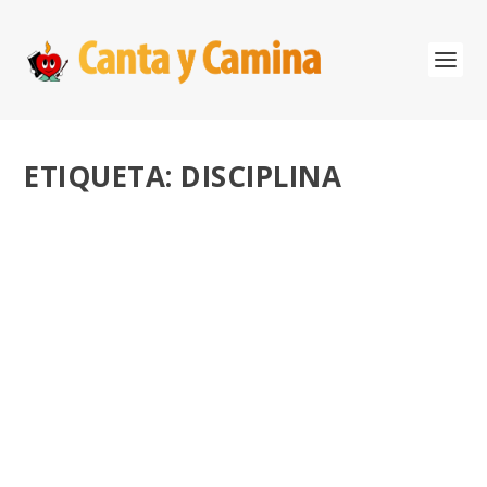
ETIQUETA:
DISCIPLINA
LA REVOLUCIÓN DE LA ENSEÑANZA. TOM
BENNETT.
por
José Luis Miguel
|
Jun 6, 2018
|
Educación
,
Liderazgo
|
0
Foro Innovación Educativa. Intervención del Profesor
Tom Bennett, asesor del Ministerio de...
LEER MÁS