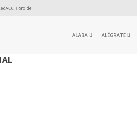
dACC. Foro de ...
ALABA
ALÉGRATE
IAL
SARROLLO SOCIAL EN ESPAÑA. 2025.
ial en España. Cáritas | Rueda de...