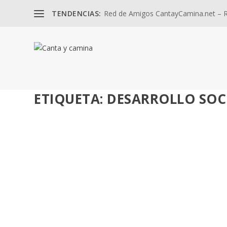
TENDENCIAS:
Red de Amigos CantayCamina.net – Re
ETIQUETA:
DESARROLLO SOC
IX INFORME FOESSA SOBRE EXCLUSIÓN Y DE
por
José Luis Miguel
|
Nov 10, 2025
|
Adultos
,
Misión
|
0
Advierte sobre un proceso inédito de fragmentación soc
LEER MÁS