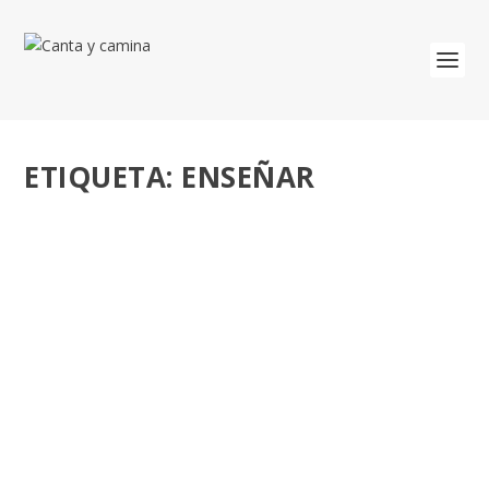
ETIQUETA:
ENSEÑAR
LO QUE ME ENSEÑARON LOS NIÑOS.
CUADERNO DE VIAJE DE UN MAESTRO.
ANTONIO FERNÁNDEZ BRAVO.
por
José Luis Miguel
|
Feb 4, 2019
|
Educación
|
0
Observar y “enseñar desde el cerebro del que aprende”
son los pilares de su fórmula pedagógica....
LEER MÁS