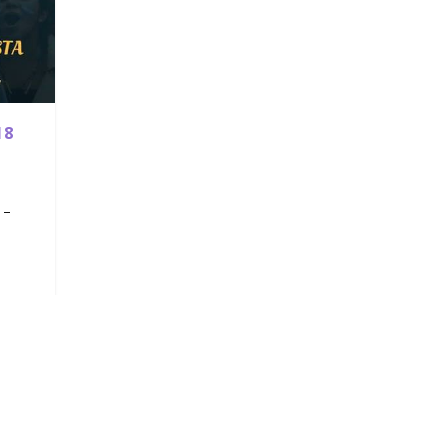
18
 –