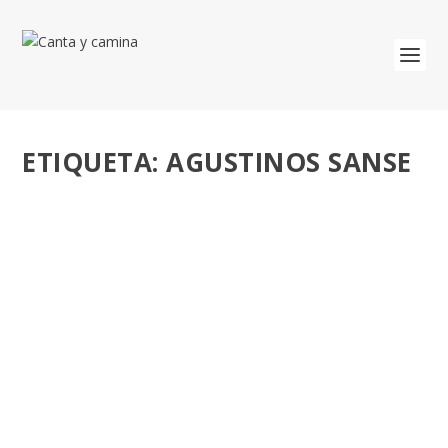
ETIQUETA:
AGUSTINOS SANSE
PARROQUIA DE NUESTRA SEÑORA DE LA
VID, 50 AÑOS ‘HACIENDO BARRIO’ EN SANSE
– MADRID.
por
José Luis Miguel
|
Dic 11, 2021
|
San Agustín
|
0
Encomendada a los Agustinos. ‘Tu familia en el barrio’
es el lema del Cincuentenario...
LEER MÁS