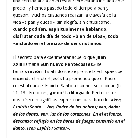
una comida al día en el restaurante estaba incluida en el
precio, ¡y hemos pasado todo el tiempo a pan y
queso!». Muchos cristianos realizan la travesía de la
vida «a pan y queso», sin alegría, sin entusiasmo,
cuando
podrían, espiritualmente hablando,
disfrutar cada día de todo «bien de Dios», todo
«incluido en el precio» de ser cristianos
.
El secreto para experimentar aquello que
Juan
XXIII
llamaba
«un nuevo Pentecostés»
se
llama
oración
. ¡Es ahí donde se prende la «chispa» que
enciende el motor! Jesús ha prometido que el Padre
celestial dará el Espíritu Santo a quienes se lo pidan (Lc
11, 13). Entonces,
¡pedir!
La liturgia de Pentecostés
nos ofrece magníficas expresiones para hacerlo:
«Ven,
Espíritu Santo… Ven, Padre de los pobres; ven, dador
de los dones; ven, luz de los corazones. En el esfuerzo,
descanso; refugio en las horas de fuego; consuelo en el
llanto. ¡Ven Espíritu Santo!».