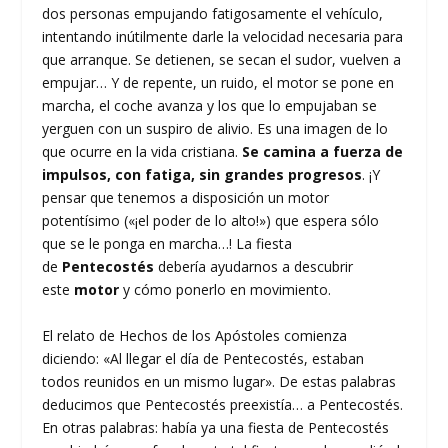
dos personas empujando fatigosamente el vehículo,
intentando inútilmente darle la velocidad necesaria para
que arranque. Se detienen, se secan el sudor, vuelven a
empujar… Y de repente, un ruido, el motor se pone en
marcha, el coche avanza y los que lo empujaban se
yerguen con un suspiro de alivio. Es una imagen de lo
que ocurre en la vida cristiana.
Se camina a fuerza de
impulsos, con fatiga, sin grandes progresos
. ¡Y
pensar que tenemos a disposición un motor
potentísimo («¡el poder de lo alto!») que espera sólo
que se le ponga en marcha…! La fiesta
de
Pentecostés
debería ayudarnos a descubrir
este
motor
y cómo ponerlo en movimiento.
El relato de Hechos de los Apóstoles comienza
diciendo: «Al llegar el día de Pentecostés, estaban
todos reunidos en un mismo lugar». De estas palabras
deducimos que Pentecostés preexistía… a Pentecostés.
En otras palabras: había ya una fiesta de Pentecostés