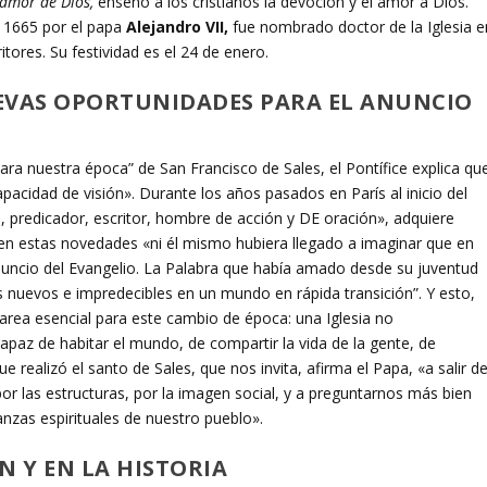
 amor de Dios,
enseñó a los cristianos la devoción y el amor a Dios.
n 1665 por el papa
Alejandro VII,
fue nombrado doctor de la Iglesia e
itores. Su festividad es el 24 de enero.
EVAS OPORTUNIDADES PARA EL ANUNCIO
ra nuestra época” de San Francisco de Sales, el Pontífice explica qu
capacidad de visión». Durante los años pasados en París al inicio del
, predicador, escritor, hombre de acción y DE oración», adquiere
 en estas novedades «ni él mismo hubiera llegado a imaginar que en
nuncio del Evangelio. La Palabra que había amado desde su juventud
 nuevos e impredecibles en un mundo en rápida transición”. Y esto,
area esencial para este cambio de época: una Iglesia no
apaz de habitar el mundo, de compartir la vida de la gente, de
e realizó el santo de Sales, que nos invita, afirma el Papa, «a salir d
r las estructuras, por la imagen social, y a preguntarnos más bien
nzas espirituales de nuestro pueblo».
N Y EN LA HISTORIA