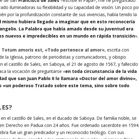
te de san
Francisco de Sales
–escribe el Papa–, me he preguntado
ado iluminadoras su flexibilidad y su capacidad de visión. Un poco po
én por la profundización constante de sus vivencias, había tenido la
l mismo hubiera llegado a imaginar que en esto reconocería
vangelio. La Palabra que había amado desde su juventud era
s nuevos e impredecibles en un mundo en rápida transición
»
.
a Totum amoris est, «Todo pertenece al amor»
, escrita con
de la Iglesia, patrono de periodistas y comunicadores, y obispo
n el castillo de Sales, en Saboya, el 21 de agosto de 1567, y fallecido
aca la vocación de preguntarse «
en toda circunstancia de la vida
ad que san Juan Pablo II lo llamara «Doctor del amor divino»,
to «un poderoso Tratado sobre este tema, sino sobre todo
LES?
en el castillo de Sales, en el ducado de Saboya. De familia noble, se
ó en Derecho en Padua con 24 años. Fue ordenado sacerdote en 1594
bra fue un gran predicador y un reconocido teólogo. Con sus