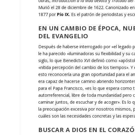
obras,
Introducción a la vida devota
y
Tratado del
Murió el 28 de diciembre de 1622. Canonizado e
1877 por
Pío IX.
Es el patrón de periodistas y escr
EN UN CAMBIO DE ÉPOCA, NU
DEL EVANGELIO
Después de haberse interrogado por «el legado pa
le ha parecido «iluminadoras su flexibilidad y su 
siglo, lo que Benedicto XVI definió como «apóstol
«nítida percepción del cambio de los tiempos». Y
esto reconocería una gran oportunidad para el a
era capaz de hacerse camino abriendo horizontes
para el Papa Francisco, «es lo que espera como t
autorreferencial, libre de toda mundanidad pero c
caminar juntos, de escuchar y de acoger». Es lo qu
la preocupación excesiva por nosotros mismos, po
cuáles son las necesidades concretas y las espera
BUSCAR A DIOS EN EL CORAZÓ