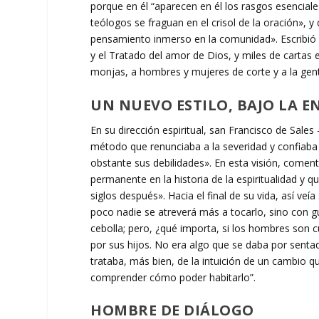
porque en él “aparecen en él los rasgos esenciales
teólogos se fraguan en el crisol de la oración», y 
pensamiento inmerso en la comunidad». Escribió i
y el Tratado del amor de Dios, y miles de cartas 
monjas, a hombres y mujeres de corte y a la ge
UN NUEVO ESTILO, BAJO LA 
En su dirección espiritual, san Francisco de Sale
método que renunciaba a la severidad y confiaba
obstante sus debilidades». En esta visión, comen
permanente en la historia de la espiritualidad y
siglos después». Hacia el final de su vida, así ve
poco nadie se atreverá más a tocarlo, sino con g
cebolla; pero, ¿qué importa, si los hombres son cu
por sus hijos.
No era algo que se daba por sentado
trataba, más bien, de la intuición de un cambio q
comprender cómo poder habitarlo”.
HOMBRE DE DIÁLOGO