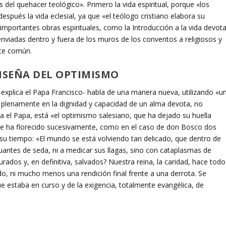
 del quehacer teológico». Primero la vida espiritual, porque «los
después la vida eclesial, ya que «el teólogo cristiano elabora su
mportantes obras espirituales, como la Introducción a la vida devot
enviadas dentro y fuera de los muros de los conventos a religiosos y
nte común.
ENSEÑA DEL OPTIMISMO
s -explica el Papa Francisco- habla de una manera nueva, utilizando «u
 plenamente en la dignidad y capacidad de un alma devota, no
ta el Papa, está «el optimismo salesiano, que ha dejado su huella
 que ha florecido sucesivamente, como en el caso de don Bosco dos
ía su tiempo: «El mundo se está volviendo tan delicado, que dentro de
uantes de seda, ni a medicar sus llagas, sino con cataplasmas de
rados y, en definitiva, salvados? Nuestra reina, la caridad, hace todo
, ni mucho menos una rendición final frente a una derrota. Se
ue estaba en curso y de la exigencia, totalmente evangélica, de