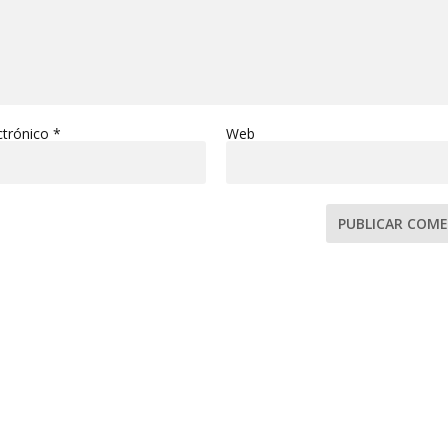
ctrónico
*
Web