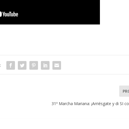
:
PR
31º Marcha Mariana: ¡Arriésgate y di SI 