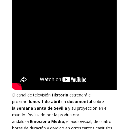
El canal de televisión
Historia
estrenará el
próximo
lunes 1 de abril
un
documental
sobre
la
Semana Santa de Sevilla
y su proyección en el
mundo. Realizado por la productora
andaluza
Emociona Media
, el audiovisual, de cuatro
horas de duración y dividido en otros tantos capítulos,