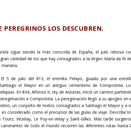
E PEREGRINOS LOS DESCUBREN.
tela sigue siendo la más conocida de España, el país rebosa co
a gran cantidad de los que hay consagrados a la Virgen María da fe de
a mariana.
 El 5 de julio del 813, el eremita Pelayo, guiado por una estrell
ol Santiago el Mayor en un antiguo cementerio de Compostela. Lo
liquias. En 834, Alfonso II, rey de Asturias, inició un camino partien
peregrinación a Compostela. La peregrinación llegó a su apogeo en e
lixtino, un conjunto de textos consagrados a Santiago el Mayor y a s
o, es considerado como el precursor de las guías de viaje. Describe lo
Tours, Vézelay, Le Puy-en-Velay y Saint-Gilles. Más tarde surgiero
caminantes de todo el mundo recorren las diferentes rutas hasta l