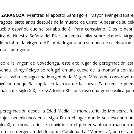
.
E ZARAGOZA
: Mientras el apóstol Santiago el Mayor evangelizaba e
ragoza, siete años después de la muerte de Cristo. A pesar de su cel
eblo español, que se burlaba de él. Para consolarlo, Dios le habrí
ica de Nuestra Señora del Pilar conserva el pilar sobre el que la Virg
de octubre, la Virgen del Pilar da lugar a una semana de celebracione
osos peregrinos.
ado a la Virgen de Covadonga, este alto lugar de peregrinación est
leyenda, el rey Pelayo se refugió en una cueva de la montaña con su
a. Llevaba consigo una imagen de la Virgen. Más tarde construyó u
ruyó una pequeña capilla en la roca de la cueva. También se pued
ales del siglo XIX, el rey Alfonso XII construyó una gran basílica jun
e peregrinación desde la Edad Media, el monasterio de Monserrat fu
jes benedictinos en el siglo IX en el lugar donde se descubrió un
glo XI, el monasterio se convirtió en el primer santuario mariano d
o a la emergencia del Reino de Cataluña. La “Moreneta”, una estatu