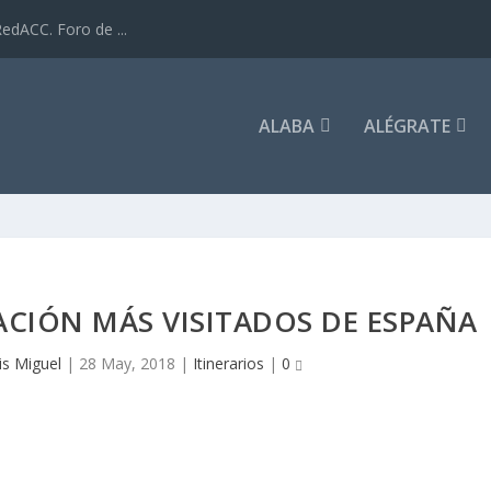
dACC. Foro de ...
ALABA
ALÉGRATE
ACIÓN MÁS VISITADOS DE ESPAÑA
is Miguel
|
28 May, 2018
|
Itinerarios
|
0