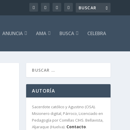
ANUNCIA
AMA
BUSCA
CELEBRA
AUTORÍA
Sacerdote católico y Agustino (OSA).
Misionero digital, Párroco, Licenciado en
Pedagogía por Comillas CIHS. Bellavista,
Contacto
Aljaraque (Huelva).
.