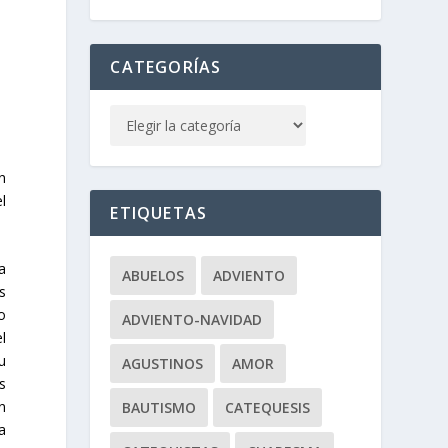
CATEGORÍAS
n
l
ETIQUETAS
a
ABUELOS
ADVIENTO
s
do
ADVIENTO-NAVIDAD
l
u
AGUSTINOS
AMOR
s
n
BAUTISMO
CATEQUESIS
a