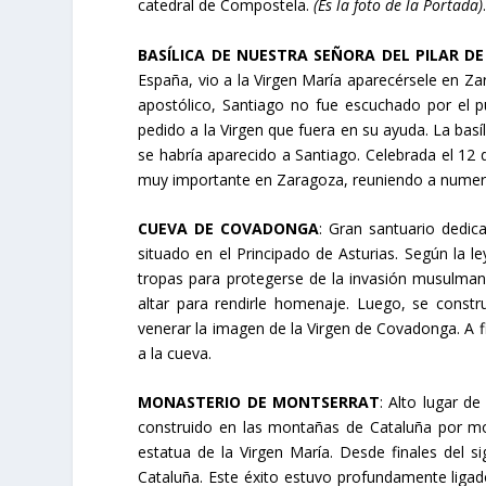
catedral de Compostela.
(Es la foto de la Portada)
BASÍLICA DE NUESTRA SEÑORA DEL PILAR D
España, vio a la Virgen María aparecérsele en Za
apostólico, Santiago no fue escuchado por el pu
pedido a la Virgen que fuera en su ayuda. La basíl
se habría aparecido a Santiago. Celebrada el 12 
muy importante en Zaragoza, reuniendo a numer
CUEVA DE COVADONGA
: Gran santuario dedic
situado en el Principado de Asturias. Según la 
tropas para protegerse de la invasión musulman
altar para rendirle homenaje. Luego, se const
venerar la imagen de la Virgen de Covadonga. A fin
a la cueva.
MONASTERIO DE MONTSERRAT
: Alto lugar d
construido en las montañas de Cataluña por mon
estatua de la Virgen María. Desde finales del si
Cataluña. Este éxito estuvo profundamente ligad