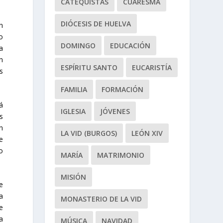
CATEQUISTAS
CUARESMA
DIÓCESIS DE HUELVA
n
o
DOMINGO
EDUCACIÓN
a
en
ESPÍRITU SANTO
EUCARISTÍA
s
FAMILIA
FORMACIÓN
á
IGLESIA
JÓVENES
s
n
LA VID (BURGOS)
LEÓN XIV
e
to
MARÍA
MATRIMONIO
MISIÓN
e
a
MONASTERIO DE LA VID
e
a
MÚSICA
NAVIDAD