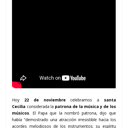
Hoy
22 de noviembre
celebramos a
santa
Cecilia
considerada la
patrona de la música y de los
músicos
. El Papa que la nombró patrona, dijo que
había “demostrado una atracción irresistible hacia los
acordes melodiosos de los instrumentos; su espíritu