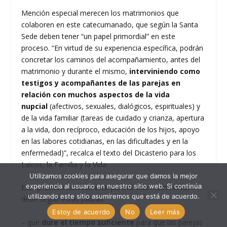
Mención especial merecen los matrimonios que
colaboren en este catecumanado, que según la Santa
Sede deben tener “un papel primordial” en este
proceso. “En virtud de su experiencia específica, podrán
concretar los caminos del acompañamiento, antes del
matrimonio y durante el mismo,
interviniendo como
testigos y acompañantes de las parejas en
relación con muchos aspectos de la vida
nupcial
(afectivos, sexuales, dialógicos, espirituales) y
de la vida familiar (tareas de cuidado y crianza, apertura
a la vida, don recíproco, educación de los hijos, apoyo
en las labores cotidianas, en las dificultades y en la
enfermedad)”, recalca el texto del Dicasterio para los
Laicos, la Familia y la Vida.
Utilizamos cookies para asegurar que damos la mejor
experiencia al usuario en nuestro sitio web. Si continúa
Este proceso catecumenal para la vida matrimonial
utilizando este sitio asumiremos que está de acuerdo.
debe seguir estas pautas
Estoy de acuerdo
No
Leer más
– que
dure el tiempo suficiente
para que las parejas