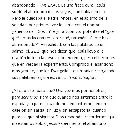
abandonado?» (
Mt
27,46). Es una frase dura. Jesús
sufrió el abandono de los suyos, que habían huido.
Pero le quedaba el Padre. Ahora, en el abismo de la
soledad, por primera vez lo llama con el nombre
genérico de “Dios”. Y le grita «con voz potente» el “
¿por
qué?
” más lacerante: “¿Por qué, también Tú, me has
abandonado?”. En realidad, son las palabras de un
salmo (cf. 22,2) que nos dicen que Jesús llevó a la
oración incluso la desolación extrema, pero el hecho es
que en verdad la experimentó. Comprobó el abandono
más grande, que los Evangelios testimonian recogiendo
sus palabras originales:
Elí, Elí, lemá sabaqtaní.
¿Y todo esto para qué? Una vez más por nosotros,
para
servirnos
. Para que cuando nos sintamos entre la
espada y la pared, cuando nos encontremos en un
callejón sin salida, sin luz y sin escapatoria, cuando
parezca que ni siquiera Dios responde, recordemos que
no estamos solos. Jesús experimentó el abandono