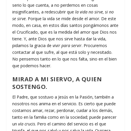
serio lo que cuenta, a no perdernos en cosas
insignificantes, a redescubrir que
la vida no sirve, si no
se sirve
. Porque la vida se mide desde el amor. De este
modo, en casa, en estos días santos pongámonos ante
el Crucificado, que es la medida del amor que Dios nos
tiene. Y, ante Dios que nos sirve hasta dar la vida,
pidamos la gracia de
vivir para servir
. Procuremos
contactar al que sufre, al que está solo y necesitado.
No pensemos tanto en lo que nos falta, sino en el bien
que podemos hacer.
MIRAD A MI SIERVO, A QUIEN
SOSTENGO.
El Padre, que sostuvo a Jesús en la Pasión, también a
nosotros nos anima en el servicio. Es cierto que puede
costarnos amar, rezar, perdonar, cuidar a los demás,
tanto en la familia como en la sociedad; puede parecer
un
vía crucis
. Pero el camino del servicio es el que
triunfa, el que nos salvó y nos salva la vida. Quisiera