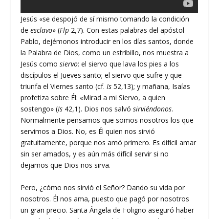
Jesús «se despojó de sí mismo tomando la condición
de
esclavo
» (
Flp
2,7). Con estas palabras del apóstol
Pablo, dejémonos introducir en los días santos, donde
la Palabra de Dios, como un estribillo, nos muestra a
Jesús como
siervo
: el siervo que lava los pies a los
discípulos el Jueves santo; el siervo que sufre y que
triunfa el Viernes santo (cf.
Is
52,13); y mañana, Isaías
profetiza sobre Él: «Mirad a mi Siervo, a quien
sostengo» (
Is
42,1). Dios nos salvó
sirviéndonos
.
Normalmente pensamos que somos nosotros los que
servimos a Dios. No, es Él quien nos sirvió
gratuitamente, porque nos amó primero. Es difícil amar
sin ser amados, y es aún más difícil servir si no
dejamos que Dios nos sirva.
Pero, ¿cómo nos sirvió el Señor? Dando su vida por
nosotros. Él nos ama, puesto que pagó por nosotros
un gran precio. Santa Ángela de Foligno aseguró haber