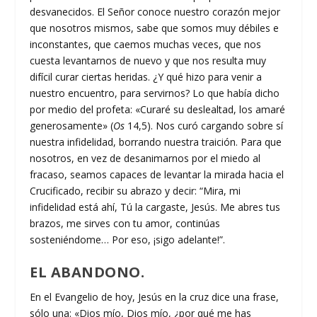
desvanecidos. El Señor conoce nuestro corazón mejor
que nosotros mismos, sabe que somos muy débiles e
inconstantes, que caemos muchas veces, que nos
cuesta levantarnos de nuevo y que nos resulta muy
difícil curar ciertas heridas. ¿Y qué hizo para venir a
nuestro encuentro, para servirnos? Lo que había dicho
por medio del profeta: «Curaré su deslealtad, los amaré
generosamente» (
Os
14,5). Nos curó cargando sobre sí
nuestra infidelidad, borrando nuestra traición. Para que
nosotros, en vez de desanimarnos por el miedo al
fracaso, seamos capaces de levantar la mirada hacia el
Crucificado, recibir su abrazo y decir: “Mira, mi
infidelidad está ahí, Tú la cargaste, Jesús. Me abres tus
brazos, me sirves con tu amor, continúas
sosteniéndome… Por eso, ¡sigo adelante!”.
EL ABANDONO.
En el Evangelio de hoy, Jesús en la cruz dice una frase,
sólo una: «Dios mío, Dios mío, ¿por qué me has