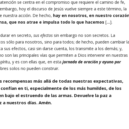
atención se centra en el compromiso que requiere el camino de fe,
mbargo, hoy el discurso de Jesús vuelve siempre a este término, la
de nuestra acción. De hecho,
hay en nosotros, en nuestro corazón
nsa, que nos atrae e impulsa todo lo que hacemos
[
…
].
adurar en secreto,
sus efectos
sin embargo no son secretos. La
tos sólo para nosotros, sino para todos; de hecho, pueden cambiar l
a sus efectos, casi sin darse cuenta, los transmite a los demás; y,
no son las principales vías que permiten a Dios intervenir en nuestras
píritu, y es con ellas que, en esta
jornada de oración y ayuno por
bres solos no pueden construir.
nos recompensas más allá de todas nuestras expectativas,
confían en ti, especialmente de los más humildes, de los
n bajo el estruendo de las armas. Devuelve la paz a
z a nuestros días. Amén.