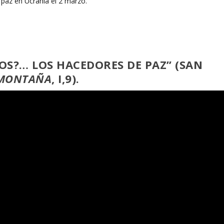
COS?… LOS HACEDORES DE PAZ” (SAN
 MONTAÑA
, I,9).