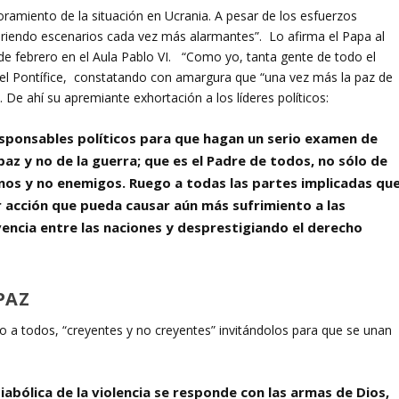
ramiento de la situación en Ucrania. A pesar de los esfuerzos
briendo escenarios cada vez más alarmantes”. Lo afirma el Papa al
s de febrero en el Aula Pablo VI. “Como yo, tanta gente de todo el
el Pontífice, constatando con amargura que “una vez más la paz de
 De ahí su apremiante exhortación a los líderes políticos:
esponsables políticos para que hagan un serio examen de
paz y no de la guerra; que es el Padre de todos, no sólo de
os y no enemigos. Ruego a todas las partes implicadas qu
r acción que pueda causar aún más sufrimiento a las
vencia entre las naciones y desprestigiando el derecho
PAZ
o a todos, “creyentes y no creyentes” invitándolos para que se unan
iabólica de la violencia se responde con las armas de Dios,