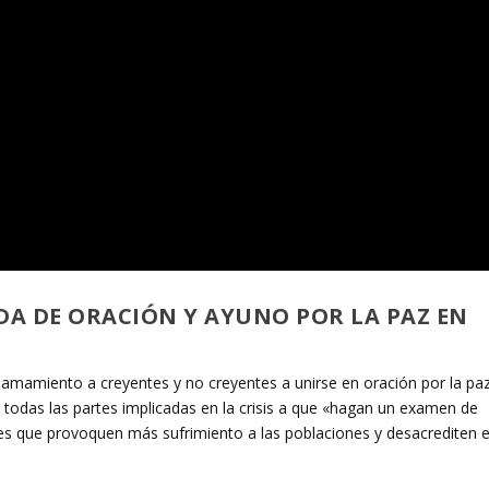
DA DE ORACIÓN Y AYUNO POR LA PAZ EN
n llamamiento a creyentes y no creyentes a unirse en oración por la pa
 todas las partes implicadas en la crisis a que «hagan un examen de
es que provoquen más sufrimiento a las poblaciones y desacrediten e