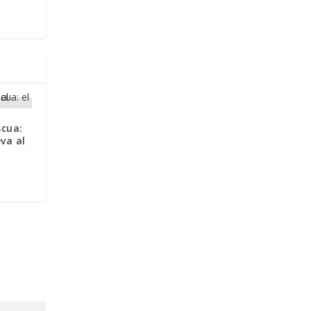
cua:
eva al